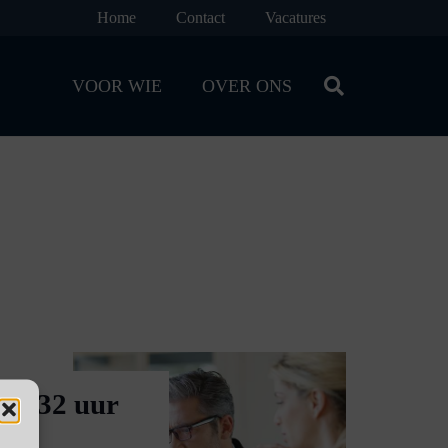
Home
Contact
Vacatures
VOOR WIE
OVER ONS
(24-32 uur