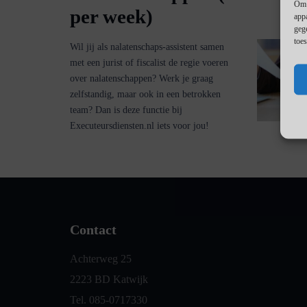
Om 
per week)
app
geg
toe
Wil jij als nalatenschaps-assistent samen
met een jurist of fiscalist de regie voeren
over nalatenschappen? Werk je graag
zelfstandig, maar ook in een betrokken
team? Dan is deze functie bij
Executeursdiensten.nl iets voor jou!
Contact
Achterweg 25
2223 BD Katwijk
Tel. 085-0717330