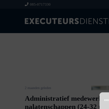
085-0717330
2 maanden geleden
Administratief medewerker
nalatenschappen (24-32 uu