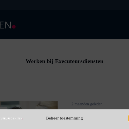
Werken bij Executeursdiensten
2 maanden geleden
Jurist erfrecht 
Beheer toestemming
r
per week)