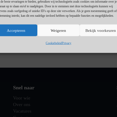
de beste ervaringen te bieden, gebruiken wij technologieën zoals cookies om informatie over je
araat op te slaan en/of te raadplegen. Door in te stemmen met deze technologieën kunnen wij
Wil jij als jurist erfrecht niet alleen
evens zoals surfgedrag of unieke ID's op deze site verwerken. Als je geen toestemming geeft o
adviseren, maar écht de regie voer
stemming intrekt, kan dit een nadelige invloed hebben op bepaalde functies en mogelijkheden.
(complexe) nalatenschappen? Werk 
zelfstandig, maar ook in een betro
Accepteren
Weigeren
Bekijk voorkeuren
team? Dan is deze functie bij
Executeursdiensten.nl iets voor jou
Cookiebeleid
Privacy
Snel naar
Voor wie
Over ons
Vacatures