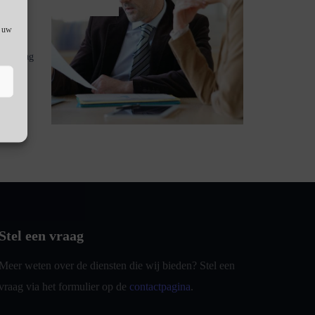
f uw
en over
je graag
kken
.
Stel een vraag
Meer weten over de diensten die wij bieden? Stel een
vraag via het formulier op de
contactpagina
.