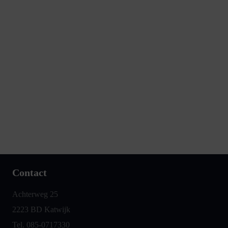
Contact
Achterweg 25
2223 BD Katwijk
Tel. 085-0717330