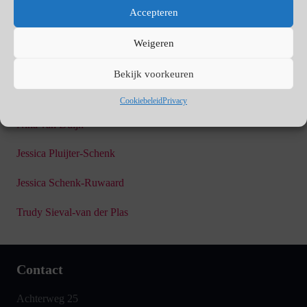
Het team:
Accepteren
Nickey Smelt
Weigeren
Baukje van Aller
Bekijk voorkeuren
Marion Ruwaard
Cookiebeleid
Privacy
Nina van Duijn
Jessica Pluijter-Schenk
Jessica Schenk-Ruwaard
Trudy Sieval-van der Plas
Contact
Achterweg 25